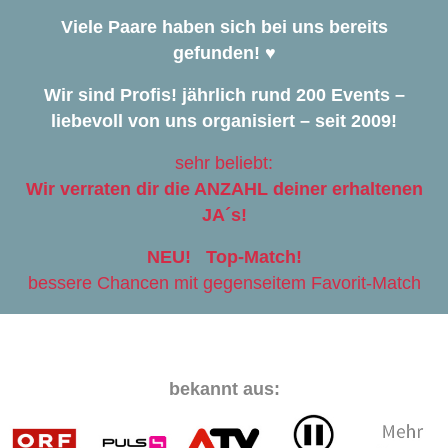
Viele Paare haben sich bei uns bereits
gefunden! ♥️
Wir sind Profis! jährlich rund 200 Events –
liebevoll von uns organisiert – seit 2009!
sehr beliebt:
Wir verraten dir die ANZAHL deiner erhaltenen
JA´s!
NEU! Top-Match!
bessere Chancen mit gegenseitem Favorit-Match
bekannt aus: