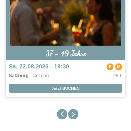
37 - 49 Jahre
Sa, 22.08.2026 - 19:30
F
M
Salzburg
- Cocoon
29 €
Jetzt BUCHEN