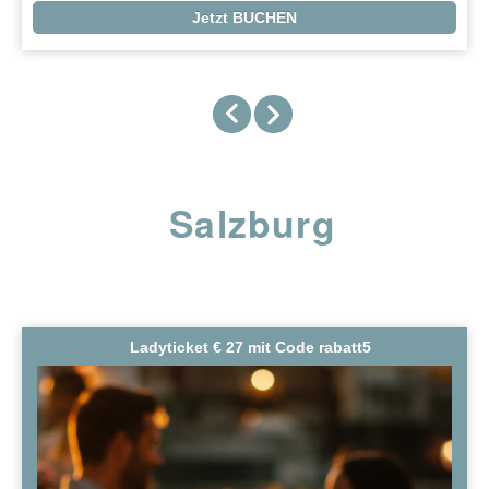
Jetzt BUCHEN
Salzburg
Ladyticket € 27 mit Code rabatt5