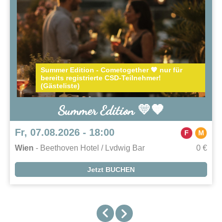
Summer Edition - Cometogether 🧡 nur für
bereits registrierte CSD-Teilnehmer!
(Gästeliste)
Summer Edition 💛🧡
Fr, 07.08.2026 - 18:00
F
M
Wien
- Beethoven Hotel / Lvdwig Bar
0 €
Jetzt BUCHEN