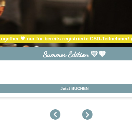
gether 🧡 nur für bereits registrierte CSD-Teilnehmer! (
Summer Edition 💛🧡
Jetzt BUCHEN