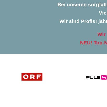
Bei unseren sorgfäl
Vie
Wir sind Profis! jäh
Wir
NEU! Top-M