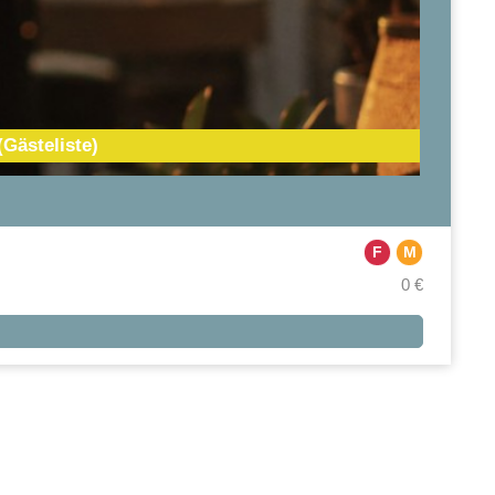
Gästeliste)
F
M
0 €