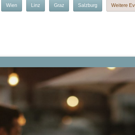
Wien
Linz
Graz
Salzburg
Weitere Ev