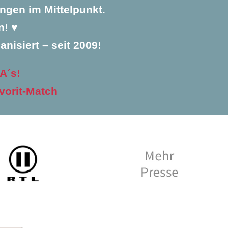
ngen im Mittelpunkt.
! ♥️
anisiert – seit 2009!
A´s!
vorit-Match