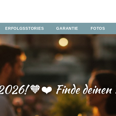
ERFOLGSSTORIES
GARANTIE
FOTOS
026! 🧡❤️ Finde deinen P