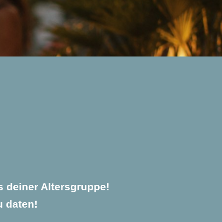
s deiner Altersgruppe!
u daten!